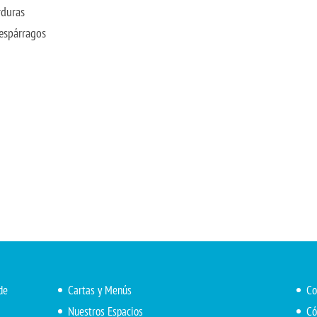
rduras
 espárragos
de
Cartas y Menús
Co
Nuestros Espacios
Có