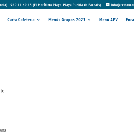
ncia) - 960 11 40 15 (El Marítimo Playa-Playa Puebla de Farnals)
info@restaura
Carta Cafetería
Menús Grupos 2023
Menú APV
Enca
nte
tana