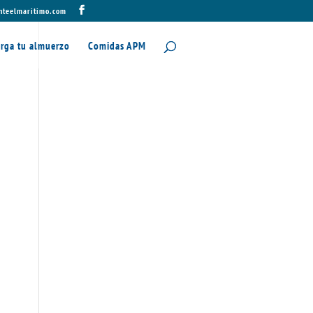
nteelmaritimo.com
rga tu almuerzo
Comidas APM