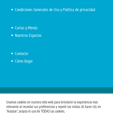
Condiciones Generales de Uso y Política de privacidad
Cartas y Menús
Nuestros Espacios
Contacto
Cómo llegar
Inicio
El Marítimo
Menú diario
Carta Cafetería
Usamos cookies en nuestro sitio web para brindarle la experiencia más
Menús Grupos 2023
Menú APV
Encarga tu almuerzo
relevante al recordar sus preferencias y repetir las visitas. Al hacer clic en
"Aceptar", acepta el uso de TODAS las cookies.
Comidas APM