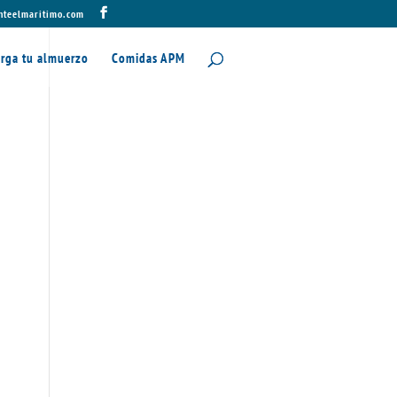
nteelmaritimo.com
rga tu almuerzo
Comidas APM