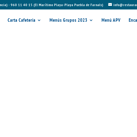
ncia) - 960 11 40 15 (El Marítimo Playa-Playa Puebla de Farnals)
info@restaura
Carta Cafetería
Menús Grupos 2023
Menú APV
Enca