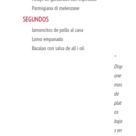
Parmigiana di melenzane
SEGUNDOS
Jamoncitos de pollo al cava
Lomo empanado
Bacalao con salsa de all i oli
*
Disp
one
mos
de
plat
os
bajo
s en