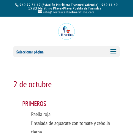
960 72 51 17 (Estación Marítima Trasmed Valencia) - 960 11 40
15 (El Marítimo Playa-Playa Puebla de Farnals)
info@restauranteelmaritimo.com
Seleccionar página
2 de octubre
PRIMEROS
Paella roja
Ensalada de aguacate con tomate y cebolla
tierna