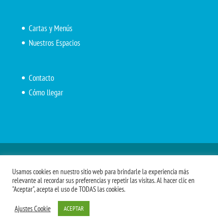
Cartas y Menús
Nuestros Espacios
Contacto
Cómo llegar
Inicio
El Marítimo
Menú diario
Carta Cafetería
Usamos cookies en nuestro sitio web para brindarle la experiencia más
Menús Grupos 2023
Menú APV
Encarga tu almuerzo
relevante al recordar sus preferencias y repetir las visitas. Al hacer clic en
"Aceptar", acepta el uso de TODAS las cookies.
Comidas APM
Ajustes Cookie
ACEPTAR