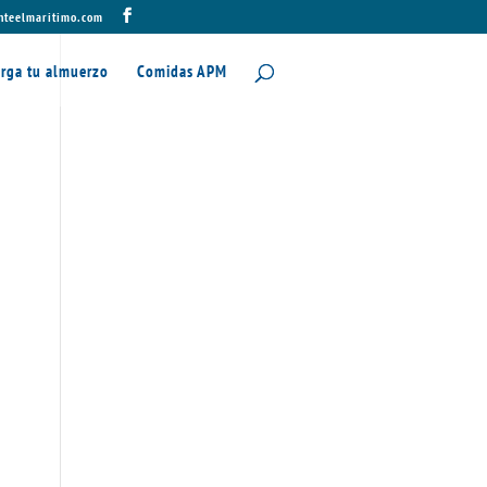
nteelmaritimo.com
rga tu almuerzo
Comidas APM