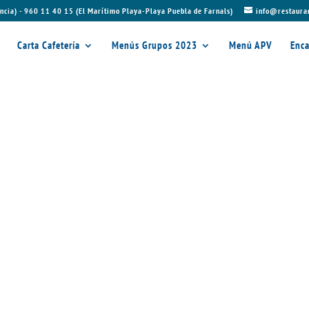
ncia) - 960 11 40 15 (El Marítimo Playa-Playa Puebla de Farnals)
info@restaura
Carta Cafetería
Menús Grupos 2023
Menú APV
Enca