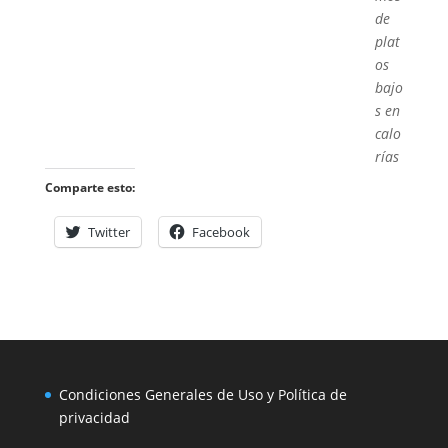
de
plat
os
bajo
s en
calo
rías
Comparte esto:
Twitter
Facebook
Condiciones Generales de Uso y Política de
privacidad