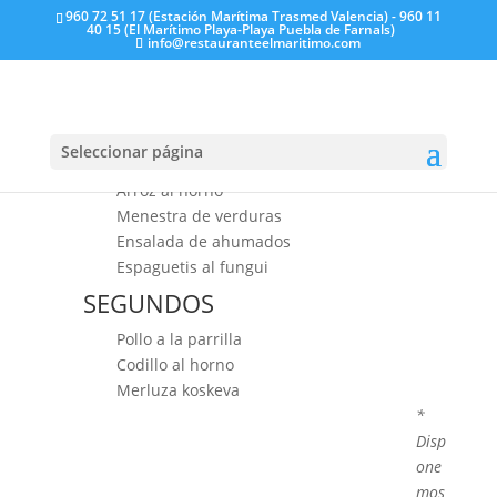
960 72 51 17 (Estación Marítima Trasmed Valencia) - 960 11
40 15 (El Marítimo Playa-Playa Puebla de Farnals)
info@restauranteelmaritimo.com
25 de julio
PRIMEROS
Seleccionar página
Arroz al horno
Menestra de verduras
Ensalada de ahumados
Espaguetis al fungui
SEGUNDOS
Pollo a la parrilla
Codillo al horno
Merluza koskeva
*
Disp
one
mos