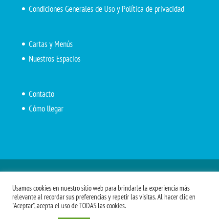
Condiciones Generales de Uso y Política de privacidad
Cartas y Menús
Nuestros Espacios
Contacto
Cómo llegar
Inicio
El Marítimo
Menú diario
Carta Cafetería
Usamos cookies en nuestro sitio web para brindarle la experiencia más
Menús Grupos 2023
Menú APV
Encarga tu almuerzo
relevante al recordar sus preferencias y repetir las visitas. Al hacer clic en
"Aceptar", acepta el uso de TODAS las cookies.
Comidas APM