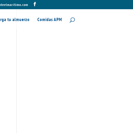
nteelmaritimo.com
rga tu almuerzo
Comidas APM