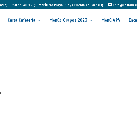
ncia) - 960 11 40 15 (El Marítimo Playa-Playa Puebla de Farnals)
info@restaura
Carta Cafetería
Menús Grupos 2023
Menú APV
Enca
n