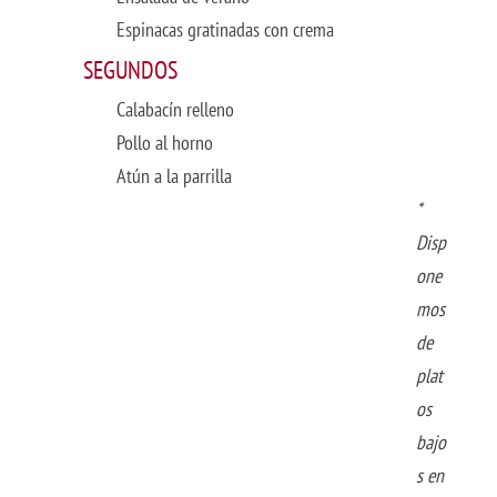
Espinacas gratinadas con crema
SEGUNDOS
Calabacín relleno
Pollo al horno
Atún a la parrilla
*
Disp
one
mos
de
plat
os
bajo
s en