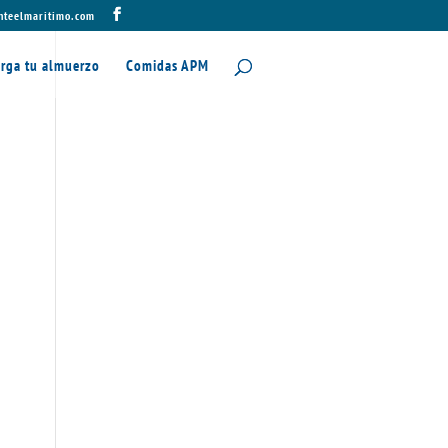
nteelmaritimo.com
rga tu almuerzo
Comidas APM