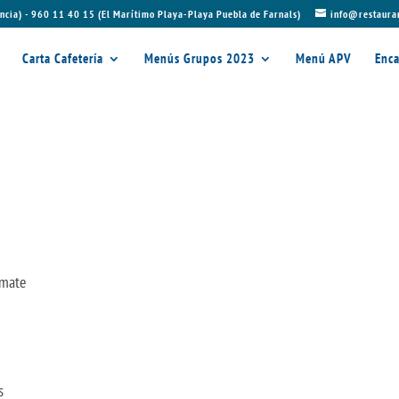
ncia) - 960 11 40 15 (El Marítimo Playa-Playa Puebla de Farnals)
info@restaura
Carta Cafetería
Menús Grupos 2023
Menú APV
Enca
omate
s