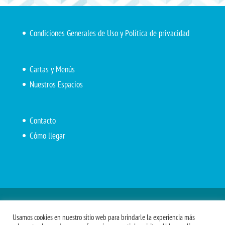
Condiciones Generales de Uso y Política de privacidad
Cartas y Menús
Nuestros Espacios
Contacto
Cómo llegar
Inicio
El Marítimo
Menú diario
Carta Cafetería
Usamos cookies en nuestro sitio web para brindarle la experiencia más
Menús Grupos 2023
Menú APV
Encarga tu almuerzo