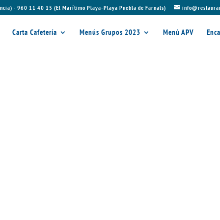
ncia) - 960 11 40 15 (El Marítimo Playa-Playa Puebla de Farnals)
info@restaura
Carta Cafetería
Menús Grupos 2023
Menú APV
Enca