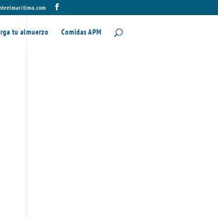
nteelmaritimo.com
rga tu almuerzo
Comidas APM