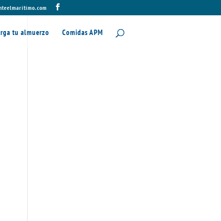
nteelmaritimo.com
rga tu almuerzo
Comidas APM