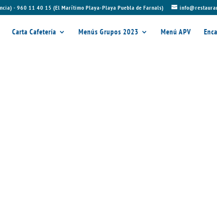
ncia) - 960 11 40 15 (El Marítimo Playa-Playa Puebla de Farnals)
info@restaura
Carta Cafetería
Menús Grupos 2023
Menú APV
Enca