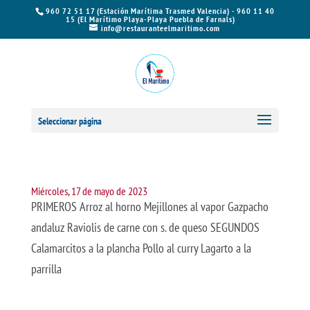
960 72 51 17 (Estación Marítima Trasmed Valencia) - 960 11 40
15 (El Marítimo Playa-Playa Puebla de Farnals)
info@restauranteelmaritimo.com
Seleccionar página
Miércoles, 17 de mayo de 2023
PRIMEROS Arroz al horno Mejillones al vapor Gazpacho
andaluz Raviolis de carne con s. de queso SEGUNDOS
Calamarcitos a la plancha Pollo al curry Lagarto a la
parrilla