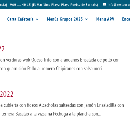
ncia) - 960 11 40 15 (El Marítimo Playa-Playa Puebla de Farnals)
info@restaura
Carta Cafetería
Menús Grupos 2023
Menú APV
Enca
22
on verduras wok Queso frito con arandanos Ensalada de pollo con
n guarnición Pollo al romero Chipirones con salsa meri
 2022
 cubierta con fideos Alcachofas salteadas con jamón Ensaladilla con
rnera Bacalao a la vizcaína Pechuga a la plancha con...