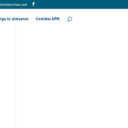
nteelmaritimo.com
rga tu almuerzo
Comidas APM