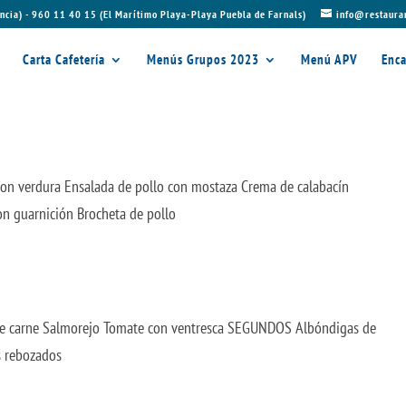
ncia) - 960 11 40 15 (El Marítimo Playa-Playa Puebla de Farnals)
info@restaura
Carta Cafetería
Menús Grupos 2023
Menú APV
Enca
n verdura Ensalada de pollo con mostaza Crema de calabacín
 guarnición Brocheta de pollo
de carne Salmorejo Tomate con ventresca SEGUNDOS Albóndigas de
s rebozados