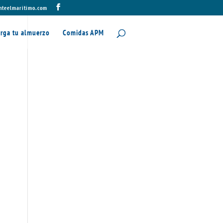
nteelmaritimo.com
rga tu almuerzo
Comidas APM