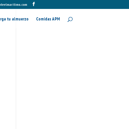
nteelmaritimo.com
rga tu almuerzo
Comidas APM