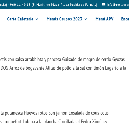
ncia) - 960 11 40 15 (El Marítimo Playa-Playa Puebla de Farnals)
info@restaura
Carta Cafetería
Menús Grupos 2023
Menú APV
Enca
tis con salsa arrabbiata y panceta Guisado de magro de cerdo Gyozas
DOS Arroz de bogavante Alitas de pollo a la sal con limón Lagarto a la
a la putanesca Huevos rotos con jamón Ensalada de cous-cous
alsa roquefort Lubina a la plancha Carrillada al Pedro Ximénez