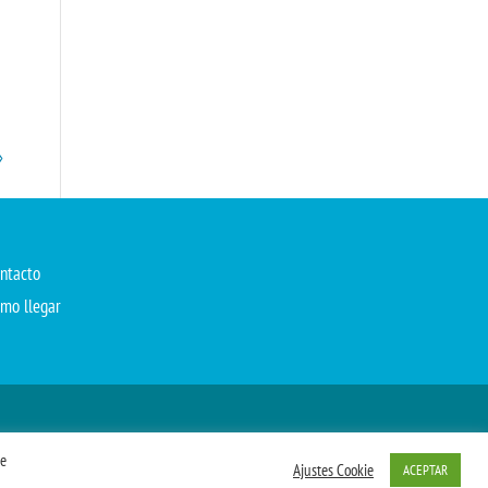
»
ntacto
mo llegar
de
Ajustes Cookie
ACEPTAR