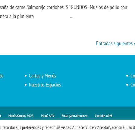
asaña de carne Salmorejo cordobés SEGUNDOS Muslos de pollo con
ados Ternera a la pimienta ...
Entradas siguientes 
de
Cartas y Menús
Co
Nuestros Espacios
Có
a
Menús Grupos 2023
Menú APV
Encarga tu almuerzo
Comidas APM
ecordar sus preferencias y repetir las visitas. Al hacer clic en "Aceptar", acepta el uso 