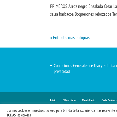
PRIMEROS Arroz negro Ensalada César L
salsa barbacoa Boquerones reboz
« Entradas más antiguas
Condiciones Generales de Uso y Política 
privacidad
Inicio
El Marítimo
Menú diario
Carta Cafeterí
Usamos cookies en nuestro sitio web para brindarle la experiencia más relevante al r
TODAS las cookies.