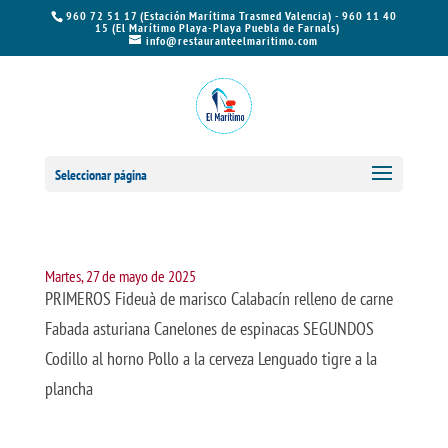
960 72 51 17 (Estación Marítima Trasmed Valencia) - 960 11 40
15 (El Marítimo Playa-Playa Puebla de Farnals)
info@restauranteelmaritimo.com
Seleccionar página
Martes, 27 de mayo de 2025
PRIMEROS Fideuà de marisco Calabacín relleno de carne
Fabada asturiana Canelones de espinacas SEGUNDOS
Codillo al horno Pollo a la cerveza Lenguado tigre a la
plancha