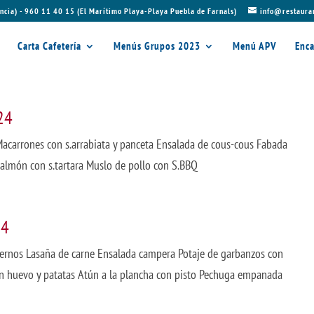
ncia) - 960 11 40 15 (El Marítimo Playa-Playa Puebla de Farnals)
info@restaura
Carta Cafetería
Menús Grupos 2023
Menú APV
Enca
24
Macarrones con s.arrabiata y panceta Ensalada de cous-cous Fabada
Salmón con s.tartara Muslo de pollo con S.BBQ
24
iernos Lasaña de carne Ensalada campera Potaje de garbanzos con
 huevo y patatas Atún a la plancha con pisto Pechuga empanada