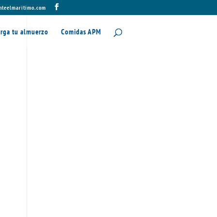
nteelmaritimo.com
rga tu almuerzo
Comidas APM