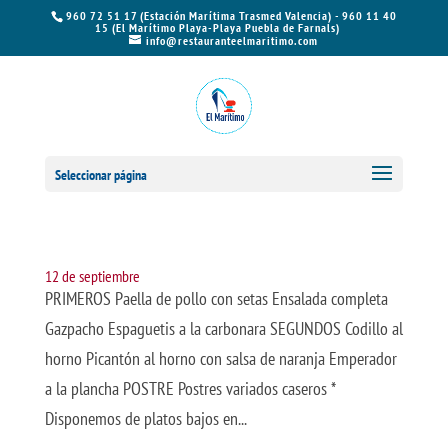
960 72 51 17 (Estación Marítima Trasmed Valencia) - 960 11 40
15 (El Marítimo Playa-Playa Puebla de Farnals)
info@restauranteelmaritimo.com
Seleccionar página
12 de septiembre
PRIMEROS Paella de pollo con setas Ensalada completa
Gazpacho Espaguetis a la carbonara SEGUNDOS Codillo al
horno Picantón al horno con salsa de naranja Emperador
a la plancha POSTRE Postres variados caseros *
Disponemos de platos bajos en...