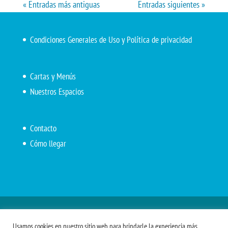
« Entradas más antiguas
Entradas siguientes »
Condiciones Generales de Uso y Política de privacidad
Cartas y Menús
Nuestros Espacios
Contacto
Cómo llegar
Inicio
El Marítimo
Menú diario
Carta Cafetería
Usamos cookies en nuestro sitio web para brindarle la experiencia más
Menús Grupos 2023
Menú APV
Encarga tu almuerzo