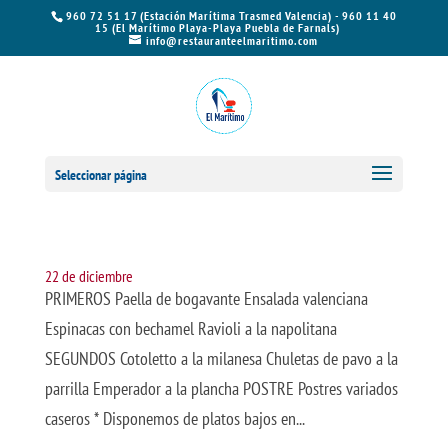
960 72 51 17 (Estación Marítima Trasmed Valencia) - 960 11 40
15 (El Marítimo Playa-Playa Puebla de Farnals)
info@restauranteelmaritimo.com
Seleccionar página
22 de diciembre
PRIMEROS Paella de bogavante Ensalada valenciana
Espinacas con bechamel Ravioli a la napolitana
SEGUNDOS Cotoletto a la milanesa Chuletas de pavo a la
parrilla Emperador a la plancha POSTRE Postres variados
caseros * Disponemos de platos bajos en...