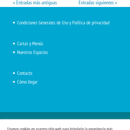
« Entradas más antiguas
Entradas siguientes »
Condiciones Generales de Uso y Política de privacidad
Cartas y Menús
Nuestros Espacios
Contacto
Cómo llegar
Inicio
El Marítimo
Menú diario
Carta Cafetería
Usamos cookies en nuestro sitio web para brindarle la experiencia más
Menús Grupos 2023
Menú APV
Encarga tu almuerzo