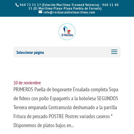
960 72 51 17 (Estación Marítima Trasmed Valencia) - 960 11 40
15 (El Marítimo Playa-Playa Puebla de Farnals)
info@restauranteelmaritimo.com
Seleccionar página
10 de noviembre
PRIMEROS Paella de bogavante Ensalada completa Sopa
de fideos con pollo Espaguetis a la boloñesa SEGUNDOS
Ternera empanada Contramuslo deshuesado a la parrilla
Fritura de pescado POSTRE Postres variados caseros *
Disponemos de platos bajos en...