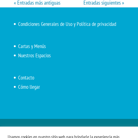
« Entradas más antiguas
Entradas siguientes »
Condiciones Generales de Uso y Política de privacidad
Cartas y Menús
Nuestros Espacios
Contacto
Cómo llegar
Inicio
El Marítimo
Menú diario
Carta Cafetería
Usamos cookies en nuestro sitio web para brindarle la experiencia más
Menús Grupos 2023
Menú APV
Encarga tu almuerzo