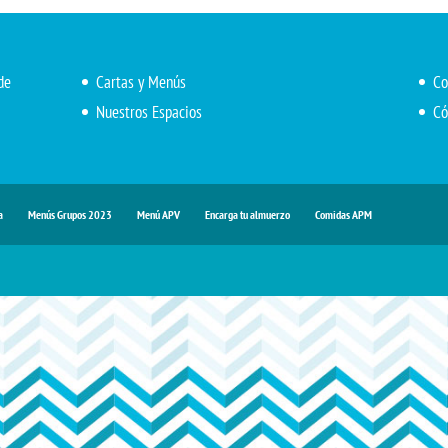
de
Cartas y Menús
Co
Nuestros Espacios
Có
a
Menús Grupos 2023
Menú APV
Encarga tu almuerzo
Comidas APM