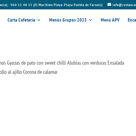
ncia) - 960 11 40 15 (El Marítimo Playa-Playa Puebla de Farnals)
info@restaura
Carta Cafetería
Menús Grupos 2023
Menú APV
Enca
os Gyozas de pato con sweet chilli Alubias con verduras Ensalada
lo al ajillo Corona de calamar