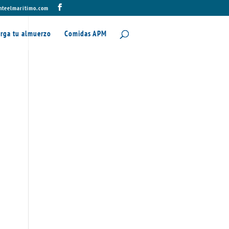
nteelmaritimo.com
rga tu almuerzo
Comidas APM