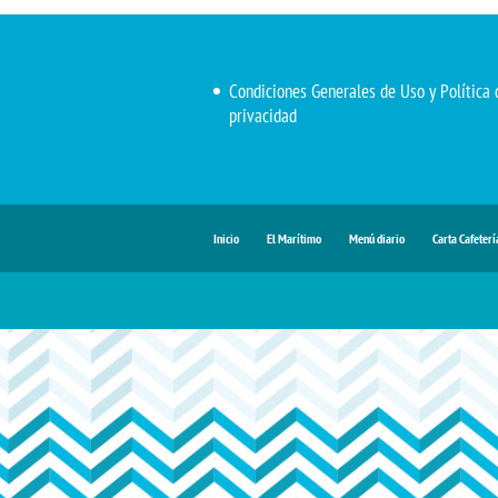
Condiciones Generales de Uso y Política 
privacidad
Inicio
El Marítimo
Menú diario
Carta Cafeterí