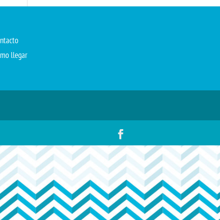
ntacto
mo llegar