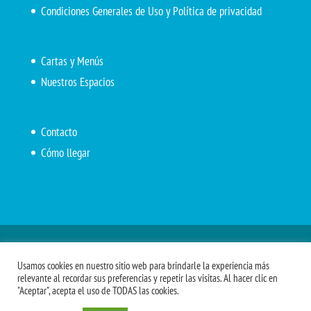
Condiciones Generales de Uso y Política de privacidad
Cartas y Menús
Nuestros Espacios
Contacto
Cómo llegar
Inicio
El Marítimo
Menú diario
Carta Cafetería
Usamos cookies en nuestro sitio web para brindarle la experiencia más
Menús Grupos 2023
Menú APV
Encarga tu almuerzo
relevante al recordar sus preferencias y repetir las visitas. Al hacer clic en
"Aceptar", acepta el uso de TODAS las cookies.
Comidas APM