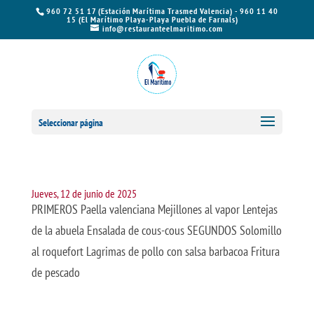
960 72 51 17 (Estación Marítima Trasmed Valencia) - 960 11 40
15 (El Marítimo Playa-Playa Puebla de Farnals)
info@restauranteelmaritimo.com
Seleccionar página
Jueves, 12 de junio de 2025
PRIMEROS Paella valenciana Mejillones al vapor Lentejas
de la abuela Ensalada de cous-cous SEGUNDOS Solomillo
al roquefort Lagrimas de pollo con salsa barbacoa Fritura
de pescado