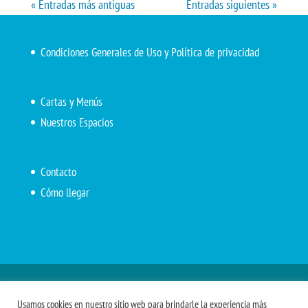
« Entradas más antiguas
Entradas siguientes »
Condiciones Generales de Uso y Política de privacidad
Cartas y Menús
Nuestros Espacios
Contacto
Cómo llegar
Inicio
El Marítimo
Menú diario
Carta Cafetería
Usamos cookies en nuestro sitio web para brindarle la experiencia más
Menús Grupos 2023
Menú APV
Encarga tu almuerzo