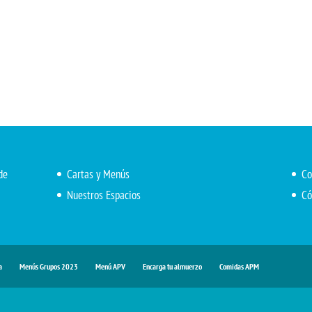
de
Cartas y Menús
Co
Nuestros Espacios
Có
a
Menús Grupos 2023
Menú APV
Encarga tu almuerzo
Comidas APM