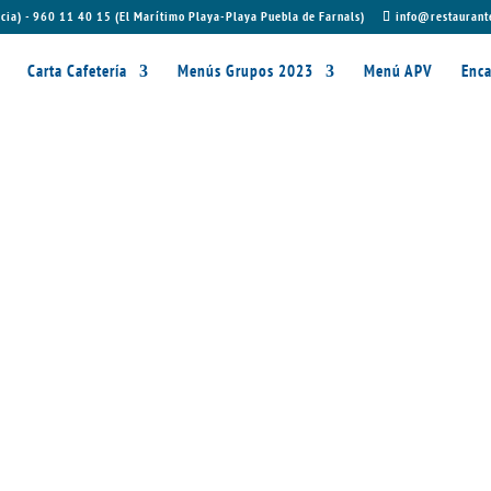
cia) - 960 11 40 15 (El Marítimo Playa-Playa Puebla de Farnals)
info@restaurant
Carta Cafetería
Menús Grupos 2023
Menú APV
Enca