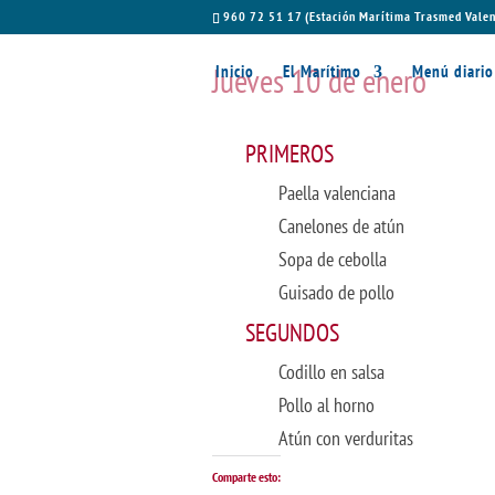
960 72 51 17 (Estación Marítima Trasmed Valen
Jueves 10 de enero
Inicio
El Marítimo
Menú diario
PRIMEROS
Paella valenciana
Canelones de atún
Sopa de cebolla
Guisado de pollo
SEGUNDOS
Codillo en salsa
Pollo al horno
Atún con verduritas
Comparte esto: