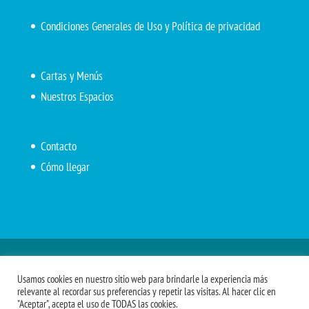
Condiciones Generales de Uso y Política de privacidad
Cartas y Menús
Nuestros Espacios
Contacto
Cómo llegar
Inicio
El Marítimo
Menú diario
Carta Cafetería
Usamos cookies en nuestro sitio web para brindarle la experiencia más
Menús Grupos 2023
Menú APV
Encarga tu almuerzo
relevante al recordar sus preferencias y repetir las visitas. Al hacer clic en
"Aceptar", acepta el uso de TODAS las cookies.
Comidas APM