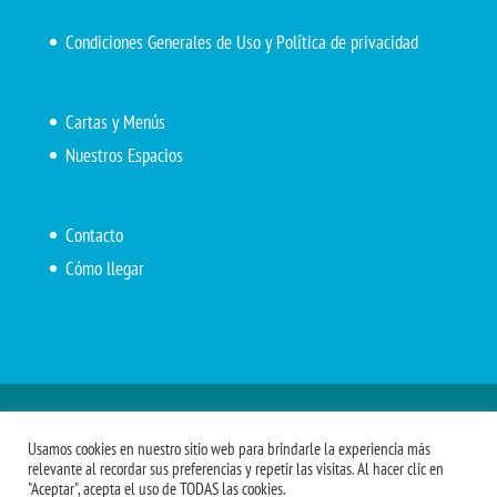
Condiciones Generales de Uso y Política de privacidad
Cartas y Menús
Nuestros Espacios
Contacto
Cómo llegar
Inicio
El Marítimo
Menú diario
Carta Cafetería
Usamos cookies en nuestro sitio web para brindarle la experiencia más
Menús Grupos 2023
Menú APV
Encarga tu almuerzo
relevante al recordar sus preferencias y repetir las visitas. Al hacer clic en
"Aceptar", acepta el uso de TODAS las cookies.
Comidas APM