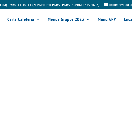
ncia) - 960 11 40 15 (El Marítimo Playa-Playa Puebla de Farnals)
info@restaura
Carta Cafetería
Menús Grupos 2023
Menú APV
Enca