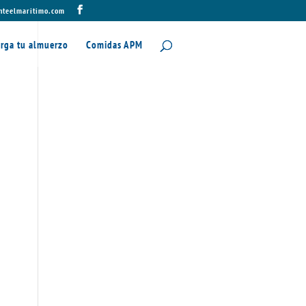
nteelmaritimo.com
rga tu almuerzo
Comidas APM