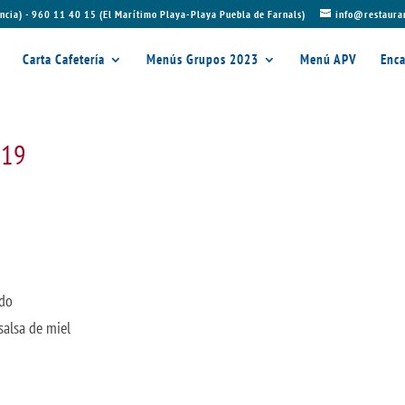
ncia) - 960 11 40 15 (El Marítimo Playa-Playa Puebla de Farnals)
info@restaura
Carta Cafetería
Menús Grupos 2023
Menú APV
Enca
019
do
lsa de miel