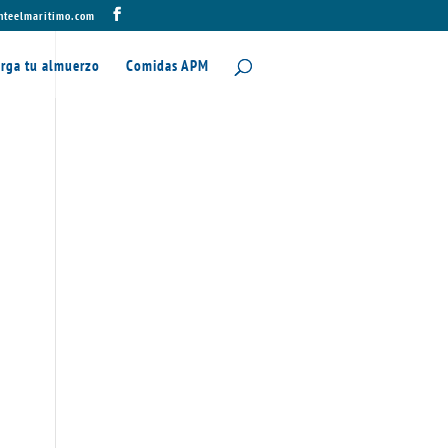
nteelmaritimo.com
rga tu almuerzo
Comidas APM