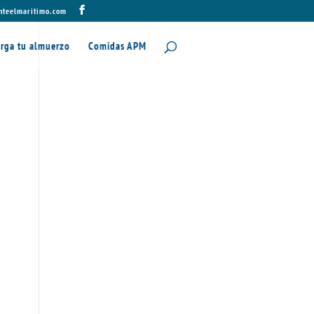
nteelmaritimo.com
rga tu almuerzo
Comidas APM