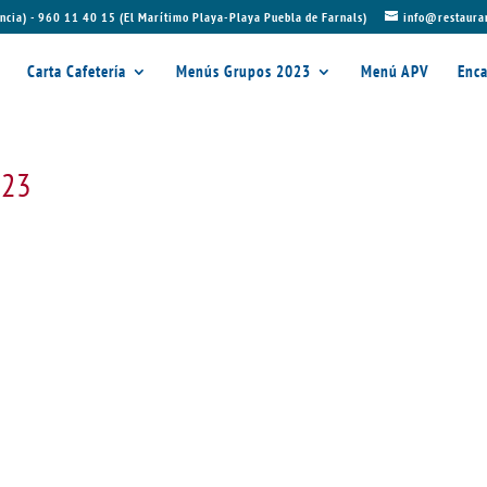
ncia) - 960 11 40 15 (El Marítimo Playa-Playa Puebla de Farnals)
info@restaura
Carta Cafetería
Menús Grupos 2023
Menú APV
Enca
023