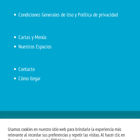
Condiciones Generales de Uso y Política de privacidad
Cartas y Menús
Nuestros Espacios
Contacto
Cómo llegar
Inicio
El Marítimo
Menú diario
Carta Cafetería
Usamos cookies en nuestro sitio web para brindarle la experiencia más
Menús Grupos 2023
Menú APV
Encarga tu almuerzo
relevante al recordar sus preferencias y repetir las visitas. Al hacer clic en
Comidas APM