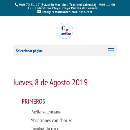
960 72 51 17 (Estación Marítima Trasmed Valencia) - 960 11 40
15 (El Marítimo Playa-Playa Puebla de Farnals)
info@restauranteelmaritimo.com
Seleccionar página
Jueves, 8 de Agosto 2019
PRIMEROS
Paella valenciana
Macarrones con chorizo
Ensaladilla rusa