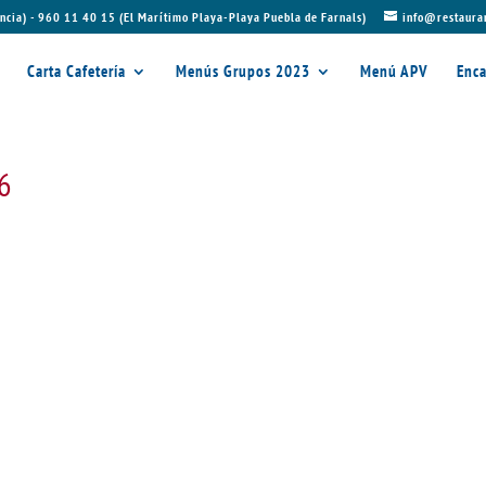
ncia) - 960 11 40 15 (El Marítimo Playa-Playa Puebla de Farnals)
info@restaura
Carta Cafetería
Menús Grupos 2023
Menú APV
Enca
26