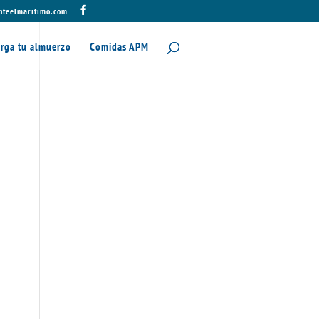
nteelmaritimo.com
rga tu almuerzo
Comidas APM