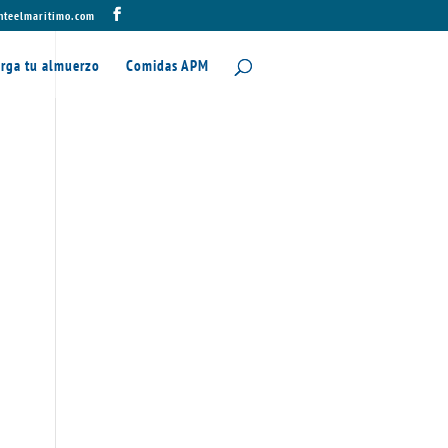
nteelmaritimo.com
rga tu almuerzo
Comidas APM