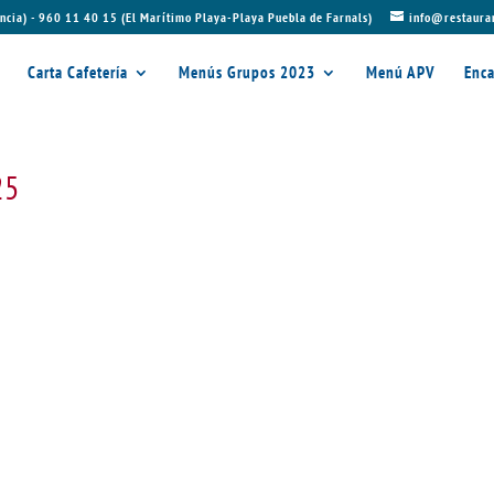
ncia) - 960 11 40 15 (El Marítimo Playa-Playa Puebla de Farnals)
info@restaura
Carta Cafetería
Menús Grupos 2023
Menú APV
Enca
25