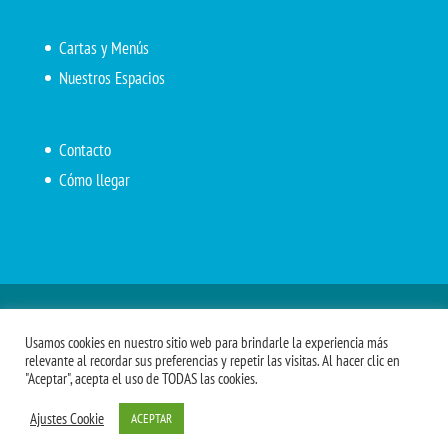
Cartas y Menús
Nuestros Espacios
Contacto
Cómo llegar
Inicio
El Marítimo
Menú diario
Carta Cafetería
Usamos cookies en nuestro sitio web para brindarle la experiencia más
Menús Grupos 2023
Menú APV
Encarga tu almuerzo
relevante al recordar sus preferencias y repetir las visitas. Al hacer clic en
"Aceptar", acepta el uso de TODAS las cookies.
Comidas APM
Ajustes Cookie
ACEPTAR