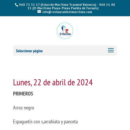
960 72 51 17 (Estación Marítima Trasmed Valencia) - 960 11 40
15 (El Marítimo Playa-Playa Puebla de Farnals)
info@restauranteelmaritimo.com
Seleccionar página
Lunes, 22 de abril de 2024
PRIMEROS
Arroz negro
Espaguetis con s,arrabiata y panceta