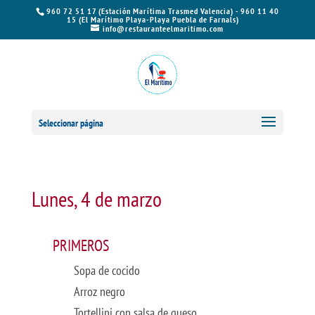
960 72 51 17 (Estación Marítima Trasmed Valencia) - 960 11 40
15 (El Marítimo Playa-Playa Puebla de Farnals)
info@restauranteelmaritimo.com
Seleccionar página
Lunes, 4 de marzo
PRIMEROS
Sopa de cocido
Arroz negro
Tortellini con salsa de queso