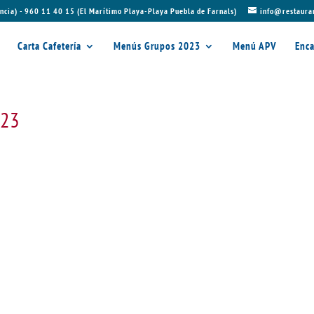
ncia) - 960 11 40 15 (El Marítimo Playa-Playa Puebla de Farnals)
info@restaura
Carta Cafetería
Menús Grupos 2023
Menú APV
Enca
023