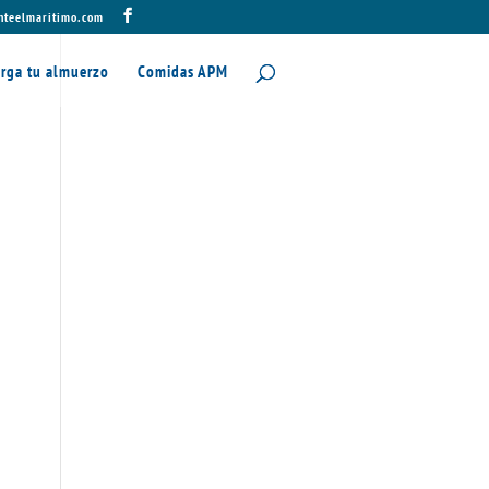
nteelmaritimo.com
rga tu almuerzo
Comidas APM