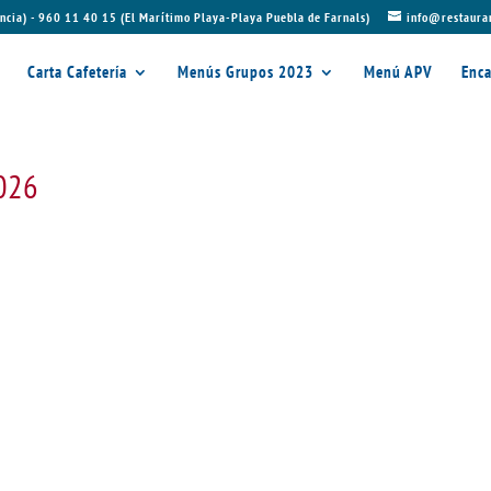
ncia) - 960 11 40 15 (El Marítimo Playa-Playa Puebla de Farnals)
info@restaura
Carta Cafetería
Menús Grupos 2023
Menú APV
Enca
2026