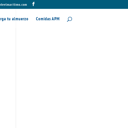
nteelmaritimo.com
rga tu almuerzo
Comidas APM