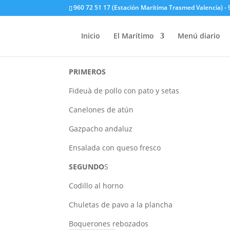
960 72 51 17 (Estación Marítima Trasmed Valencia) - 9
Martes, 5 de agosto d
Inicio
El Marítimo
Menú diario
PRIMEROS
Fideuà de pollo con pato y setas
Canelones de atún
Gazpacho andaluz
Ensalada con queso fresco
SEGUNDO
S
Codillo al horno
Chuletas de pavo a la plancha
Boquerones rebozados