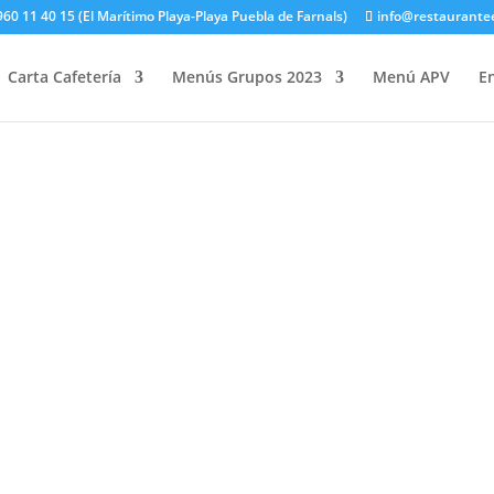
60 11 40 15 (El Marítimo Playa-Playa Puebla de Farnals)
info@restaurante
e 2025
Carta Cafetería
Menús Grupos 2023
Menú APV
E