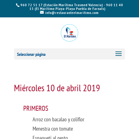
960 72 51 17 (Estación Marítima Trasmed Valencia) - 960 11 40
15 (El Marítimo Playa-Playa Puebla de Farnals)
info@restauranteelmaritimo.com
Seleccionar página
Miércoles 10 de abril 2019
PRIMEROS
Arroz con bacalao y coliflor
Menestra con tomate
Espagueti al pesto