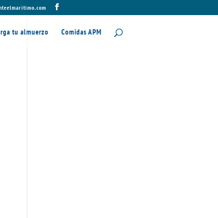
nteelmaritimo.com
rga tu almuerzo
Comidas APM