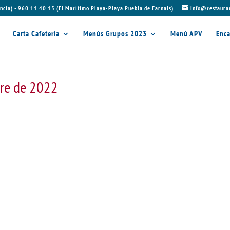
ncia) - 960 11 40 15 (El Marítimo Playa-Playa Puebla de Farnals)
info@restaura
Carta Cafetería
Menús Grupos 2023
Menú APV
Enca
bre de 2022