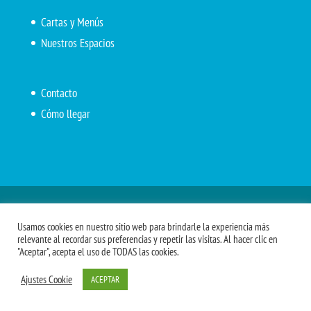
Cartas y Menús
Nuestros Espacios
Contacto
Cómo llegar
Inicio
El Marítimo
Menú diario
Carta Cafetería
Usamos cookies en nuestro sitio web para brindarle la experiencia más
Menús Grupos 2023
Menú APV
Encarga tu almuerzo
relevante al recordar sus preferencias y repetir las visitas. Al hacer clic en
"Aceptar", acepta el uso de TODAS las cookies.
Comidas APM
Ajustes Cookie
ACEPTAR