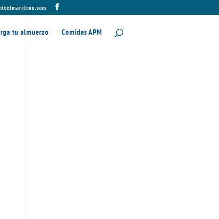
nteelmaritimo.com
rga tu almuerzo
Comidas APM