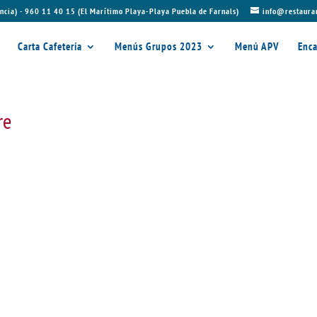
ncia) - 960 11 40 15 (El Marítimo Playa-Playa Puebla de Farnals)
info@restaura
Carta Cafetería
Menús Grupos 2023
Menú APV
Enca
re