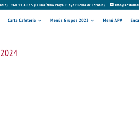
ncia) - 960 11 40 15 (El Marítimo Playa-Playa Puebla de Farnals)
info@restaura
Carta Cafetería
Menús Grupos 2023
Menú APV
Enca
e 2024