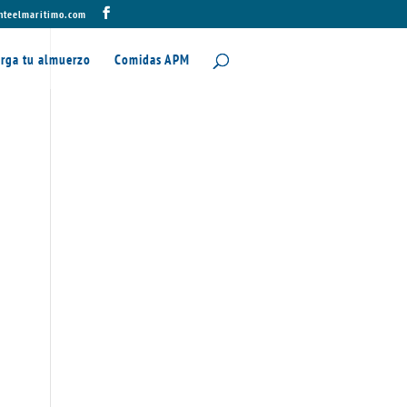
nteelmaritimo.com
rga tu almuerzo
Comidas APM