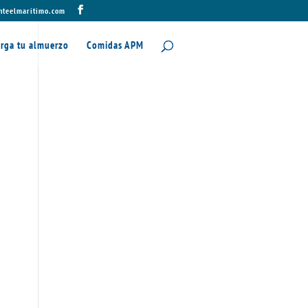
nteelmaritimo.com
rga tu almuerzo
Comidas APM