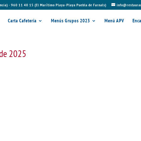
ncia) - 960 11 40 15 (El Marítimo Playa-Playa Puebla de Farnals)
info@restaura
Carta Cafetería
Menús Grupos 2023
Menú APV
Enca
 de 2025