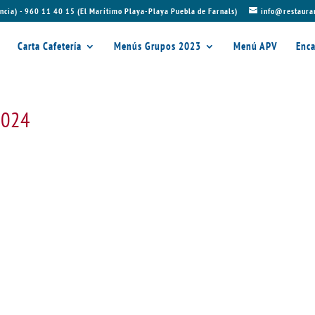
ncia) - 960 11 40 15 (El Marítimo Playa-Playa Puebla de Farnals)
info@restaura
Carta Cafetería
Menús Grupos 2023
Menú APV
Enca
 2024