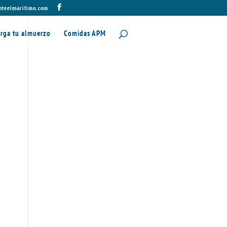
nteelmaritimo.com
rga tu almuerzo
Comidas APM