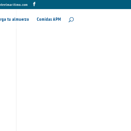
nteelmaritimo.com
rga tu almuerzo
Comidas APM