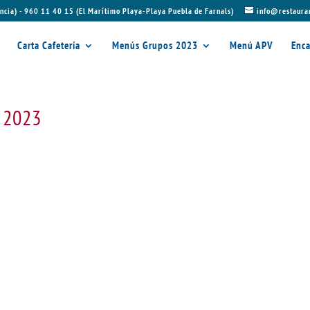
ncia) - 960 11 40 15 (El Marítimo Playa-Playa Puebla de Farnals)
info@restaura
Carta Cafetería
Menús Grupos 2023
Menú APV
Enca
e 2023