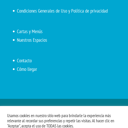
Condiciones Generales de Uso y Política de privacidad
Cartas y Menús
Nuestros Espacios
Contacto
Cómo llegar
Inicio
El Marítimo
Menú diario
Carta Cafetería
Usamos cookies en nuestro sitio web para brindarle la experiencia más
Menús Grupos 2023
Menú APV
Encarga tu almuerzo
relevante al recordar sus preferencias y repetir las visitas. Al hacer clic en
"Aceptar", acepta el uso de TODAS las cookies.
Comidas APM